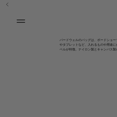
コンテンツに進む
バードウェルのバッグは、ボードショー
やタブレットなど、入れるものや用途に
ベルが特徴。ナイロン製とキャンバス製