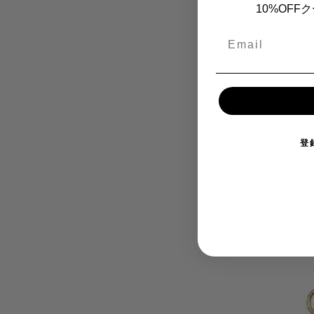
10%OF
Email
登