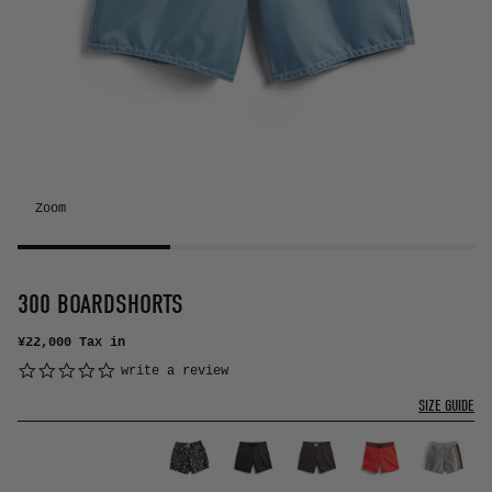
Zoom
300 BOARDSHORTS
¥22,000
Tax in
0.0 star rating
write a review
SIZE GUIDE