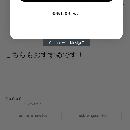
作られています。
短すぎず長すぎない絶妙な丈のミディアムレングスのクラシックなボ
ードショーツで、純粋に機能性と実用性を追求しています。
登録しません。
超強力で撥水性、および速乾性のあるSurfNyl™️を2層に重ね、全体に
ダブルおよびトリプルステッチの強化シームで構築されています。
SPECS
特徴
:Birdwellのシグネチャーであるワックスポケット、ボタン
フライ、ニッケルメッキのハトメ、Birdieの織りラベル。
こちらもおすすめです！
フィット
:ミディアムレングス。通常サイズでのフィット。
生地
:シェル＆裏地 - 100% SurfNyl™️。アメリカで製造およびプ
リント。
構造
:ブル＆トリプルステッチの強化シーム。アメリカで縫製。
0.0 star rating
お手入れ方法
:冷水の優しいサイクルで他の物と分けて洗濯機で洗
ってください。漂白剤は使用しないでください。乾燥機は使用せ
0 Reviews
ず、吊るして乾かしてください。
Write A Review
Ask A Question