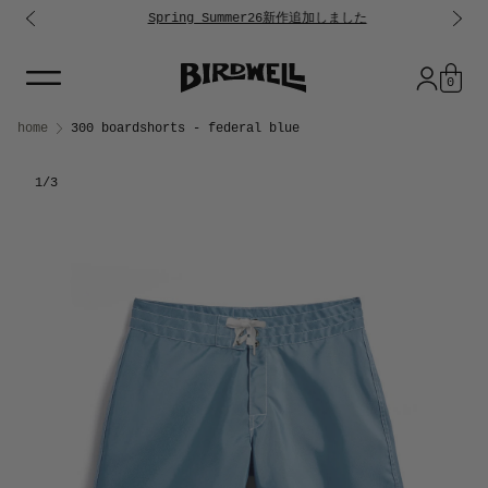
Spring Summer26新作追加しました
コンテンツに進む
0
Skip to product information
home
300 boardshorts - federal blue
1
/3