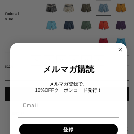
federal
blue
28
30
31
32
33
34
35
36
メルマガ購読
size
38
40
メルマガ登録で、
color
Federal Blue
10%OFFクーポンコード発行！
サイズを選ぶ
Email
DETAILS
クラシックなSurfNyl™ボードショーツのラインを基にした300シリ
登録
ーズは、63年間にわたる最高のボードショーツ製造の知識を駆使して