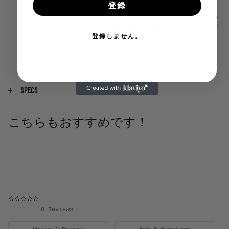
間の知識をすべて活用して作られています。
登録
ショートとロングの間の完璧な長さのこのミディアムレングスのクラ
シックなボードショーツは、純粋な機能と実用性を追求して作られて
登録しません。
います。
超強度、撥水性、速乾性に優れた 2 層
SurfNyl™️。 全体に二本針と
三本針の補強された縫い目で作られています。 Made in USA。
SPECS
特徴:
シグネチャー Birdwell ワックス ポケット。 ボタンフ
ライ。 ニッケルメッキグロメット。 バーディー織りラベル。
こちらもおすすめです！
フィット:
ミディアム丈。
生地:
表地、裏地 - 100% SurfNyl™️。 アメliカで製粉、染色
されています。
構造:
二本針と三本針で補強された縫い目。 Made in USA。
お手入れ:
洗濯機では他のものと分けて冷水で洗濯して下さい。
0.0 star rating
漂白剤を使用しないでください。 陰干しのみにしてください。
0 Reviews