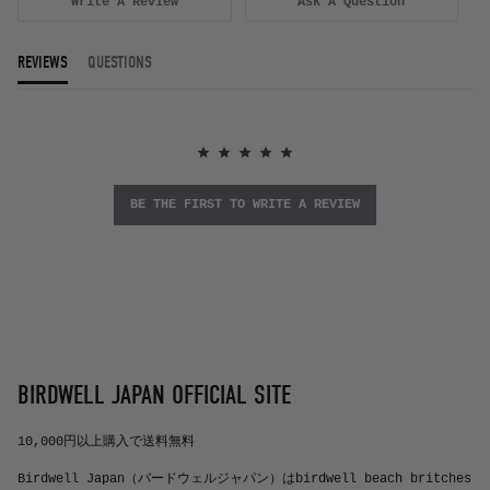
Write A Review
Ask A Question
REVIEWS
QUESTIONS
BE THE FIRST TO WRITE A REVIEW
BIRDWELL JAPAN OFFICIAL SITE
10,000円以上購入で送料無料
Birdwell Japan（バードウェルジャパン）はbirdwell beach britches