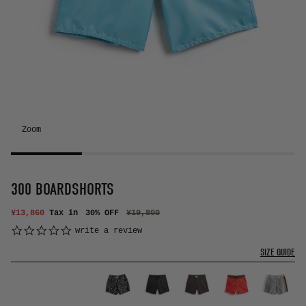
Zoom
300 BOARDSHORTS
¥13,860
Tax in
30% OFF
¥19,800
0.0 star rating
write a review
SIZE GUIDE