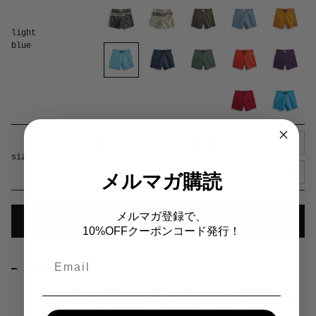
light
blue
28
30
31
32
33
34
35
36
size
38
40
メルマガ購読
color
Light Blue
メルマガ登録で、
サイズを選ぶ
10%OFFクーポンコード発行！
Email
DETAILS
クラシックな SurfNyl™ を使用したボードショーツのNEWライン”
300”。”300”は、世界最高のボードショーツを製造するため 63 年