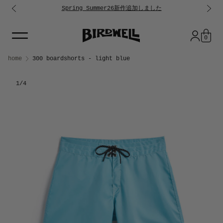
Spring Summer26新作追加しました
コンテンツに進む
0
Skip to product information
home
300 boardshorts - light blue
1
/4