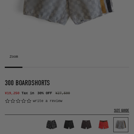
Zoom
300 BOARDSHORTS
¥19,250
Tax in
30% OFF
¥27,500
0.0 star rating
write a review
SIZE GUIDE