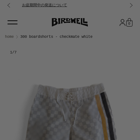
Spring Summer26新作追加しました
コンテンツに進む
0
Skip to product information
home
300 boardshorts - checkmate white
1
/7