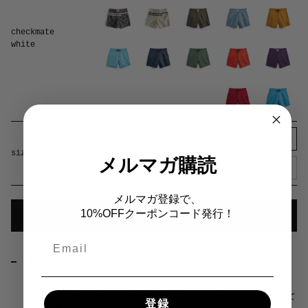
checkmate
white
28
30
31
32
33
34
35
36
size
メルマガ購読
38
40
メルマガ登録で、
color
White
10%OFFクーポンコード発行！
サイズを選ぶ
Email
DETAILS
クラシックなSurfNyl™ボードショーツのラインを基にした300シリ
ーズは、63年間にわたる最高のボードショーツ製造の知識を駆使して
登録