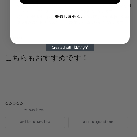
作られています。
短すぎず長すぎない絶妙な丈のミディアムレングスのクラシックなボ
ードショーツで、純粋に機能性と実用性を追求しています。
登録しません。
超強力で撥水性、および速乾性のあるSurfNyl™️を2層に重ね、全体に
ダブルおよびトリプルステッチの強化シームで構築されています。
SPECS
特徴
:Birdwellのシグネチャーであるワックスポケット、ボタン
フライ、ニッケルメッキのハトメ、Birdieの織りラベル。
こちらもおすすめです！
フィット
:ミディアムレングス。通常サイズでのフィット。
生地
:シェル＆裏地 - 100% SurfNyl™️。アメリカで製造およびプ
リント。
構造
:ブル＆トリプルステッチの強化シーム。アメリカで縫製。
0.0 star rating
お手入れ方法
:冷水の優しいサイクルで他の物と分けて洗濯機で洗
ってください。漂白剤は使用しないでください。乾燥機は使用せ
0 Reviews
ず、吊るして乾かしてください。
Write A Review
Ask A Question