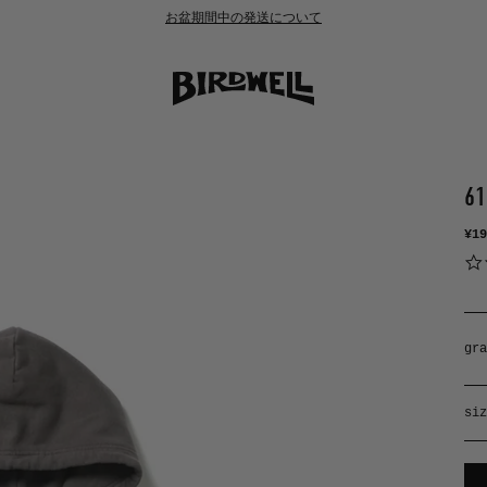
お盆期間中の発送について
61
¥19
gra
siz
col