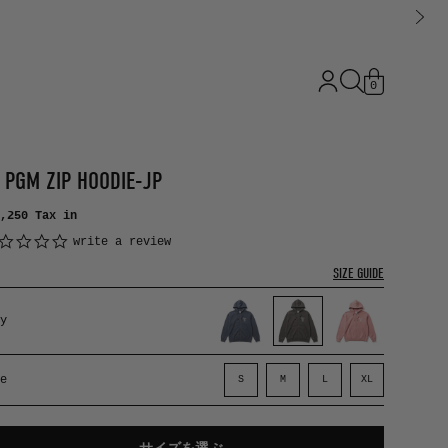
0
 PGM ZIP HOODIE-JP
,250
Tax in
0.0 star rating
write a review
SIZE GUIDE
y
e
S
M
L
XL
or
GRAY