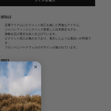
サイズを選ぶ
DETAILS
定番アイテムにピグメント加工を施した秀逸なアイテム。
ジャパンフィットにスペック変更した日本限定モデル。
身幅を広げ着丈を短く仕上げています。
ピグメント加工が施されており、着古したような風合いが特徴で
す。
フロントにバードウェルのデザインが施されています。
SPECS
フィット感
:レギュラーフィット。
生地
:綿 100%。
お手入れ
:冷水で洗濯機で洗ってください。 漂白剤を使用しな
いでください。
色移りする可能性がございますので他の物と分けて洗ってくださ
い。
※顔料染めの製品は特性上、水や摩擦などにより色落ちや移遷す
る可能性がございます。お取り扱いはご注意下さい。