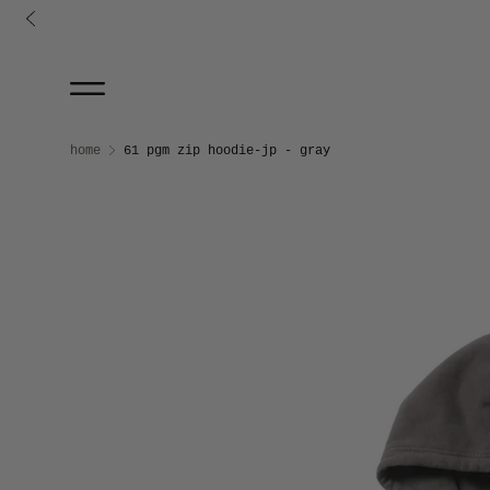
コンテンツに進む
Skip to product information
home
61 pgm zip hoodie-jp - gray