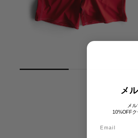
メ
メル
10%OF
Email