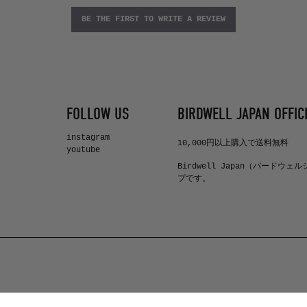
BE THE FIRST TO WRITE A REVIEW
FOLLOW US
BIRDWELL JAPAN OFFICI
instagram
10,000円以上購入で送料無料
youtube
Birdwell Japan（バードウェ
プです。