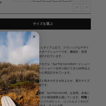
e
38
40
or
Red
サイズを選ぶ
DETAILS
The 808は、股下8インチのミディアム丈で、クラシックなデザイ
ンをベースにしたストレッチボードショーツです。機能性・実用
性・動きやすさを重視して設計されています。
現代的に進化したクラシックモデル「SurfStretch®ボードショー
ツ」が復活。世界最高のボードショーツを作り続けてきた60年以上
のノウハウをもとに、ゼロから再設計されています。
サイドポケットはアクセス性と動きやすさを向上させ、最大サイズ
のスマートフォンも収納可能です。
耐久性に優れた撥水・速乾素材「SurfStretch®」を採用。全体に
ダブルおよびトリプルステッチの補強縫製を施しています。
特徴：
シグネチャーのBirdwellワックスポケット、ニッケルメッキのグ
ロメット、Birdie織ネーム付き。
アメリカ製。