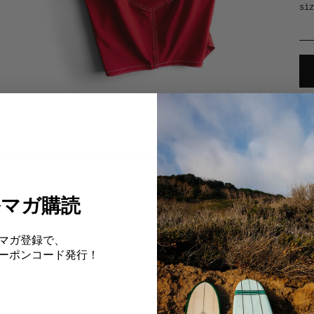
siz
col
ルマガ購読
マガ登録で、
Fクーポンコード発行！