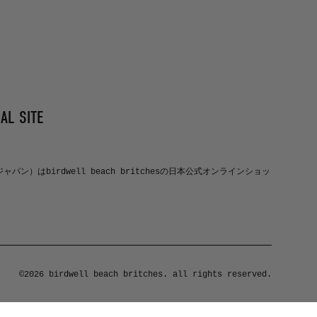
AL SITE
ルジャパン）はbirdwell beach britchesの日本公式オンラインショッ
©2026 birdwell beach britches. all rights reserved.