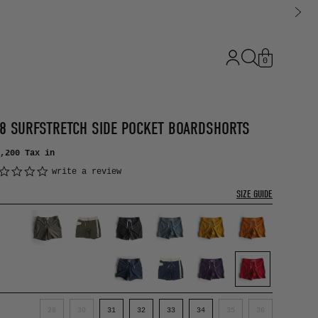
0
8 SURFSTRETCH SIDE POCKET BOARDSHORTS
,200
Tax in
0.0 star rating
write a review
SIZE GUIDE
28
30
31
32
33
34
35
36