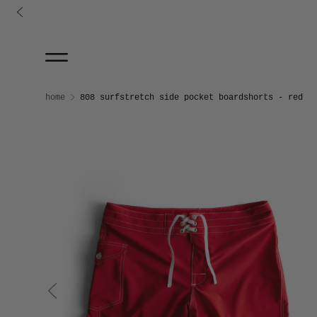
コンテンツに進む
Skip to product information
home
808 surfstretch side pocket boardshorts - red