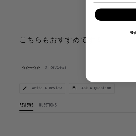
登
こちらもおすすめです！
0.0 star rating
0 Reviews
Write A Review
Ask A Question
REVIEWS
QUESTIONS