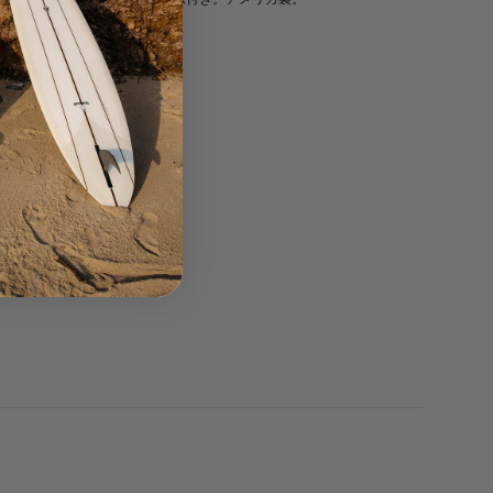
SPECS
フィット：
ミディアム丈。標準的なサイズ感。
素材：
SurfStretch® 100%。
構造：
ダブル＆トリプルステッチによる補強縫製。アメリカ
製。
お手入れ：
冷水で単独洗い（弱水流）。漂白不可。乾燥機は使
用せず、吊り干ししてください。
ご購入前にご確認ください
ストレッチ性の高い素材を使用しているため、
水中でご使用の際
は通常よりワンサイズ小さめをおすすめいたします。