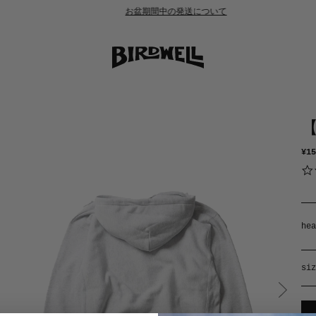
お盆期間中の発送について
【J
¥15
hea
siz
col