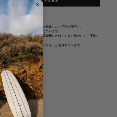
サイズを選ぶ
DETAILS
ジャパンフィットにスペック変更した日本限定モデル。
身幅を広げ着丈を短く仕上げています。
サイドにリブを入れる事で乾燥機にかけても縦に縮みにくい仕様に
なっています。
フロントにバードウェルのデザインが施されています。
SPECS
フィット感
:レギュラーフィット。
生地
:綿 75%、ポリエステル 25% 裏起毛。
お手入れ
:冷水で洗濯機で洗ってください。 漂白剤を使用しな
いでください。平らに置いて乾燥をおすすめします。