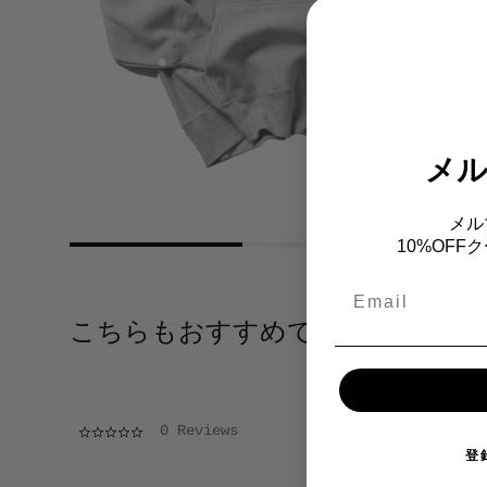
メ
メル
10%OF
Email
こちらもおすすめです！
0.0 star rating
0 Reviews
登