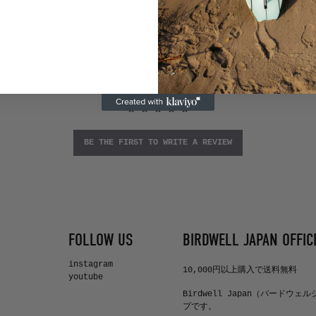
BE THE FIRST TO WRITE A REVIEW
FOLLOW US
BIRDWELL JAPAN OFFICI
instagram
10,000円以上購入で送料無料
youtube
Birdwell Japan（バードウェ
プです。