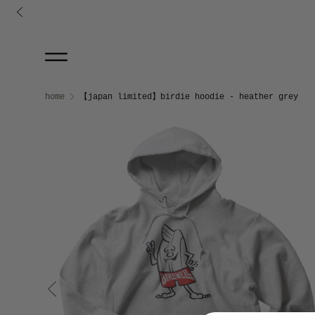
コンテンツに進む
Skip to product information
home
【japan limited】birdie hoodie - heather grey